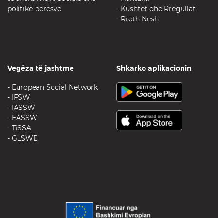
politikë-bërësve
- Kushtet dhe Rregullat
- Rreth Nesh
Vegëza të jashtme
Shkarko aplikacionin
-
European Social Network
- IFSW
- IASSW
- EASSW
- TiSSA
- GLSWE