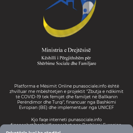
Platforma e Mësimit Online punasociale.info është
zhvilluar me mbështetjen e projektit "Zbutja e ndikimit
të COVID-19 tek fëmijët dhe familjet në Ballkanin
Perëndimor dhe Turqi", financuar nga Bashkimi
Evropian (BE) dhe implementuar nga UNICEF
Kjo faqe interneti punasociale.info
financohet/bashkëfinancohet nga Bashkimi Evropian.
Përmbajtja e saj është përgjegjësi e vetme e