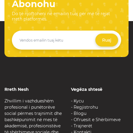
Abonohu
Do të njoftoheni në emailin tuaj për më të rejat
rreth platformës.
Ruaj
Rreth Nesh
Vegëza shtesë
Zhvillim i vazhdueshëm
- Kycu
profesional i punëtorëve
- Regjistrohu
social përmes trajnimit dhe
- Blog
u
bashkëpunimit në mes të
- Ofruesit e Shërbimeve
akademisë, profesionistëve
- Trajnerët
të shërbimeve sociale dhe
- Kontakti