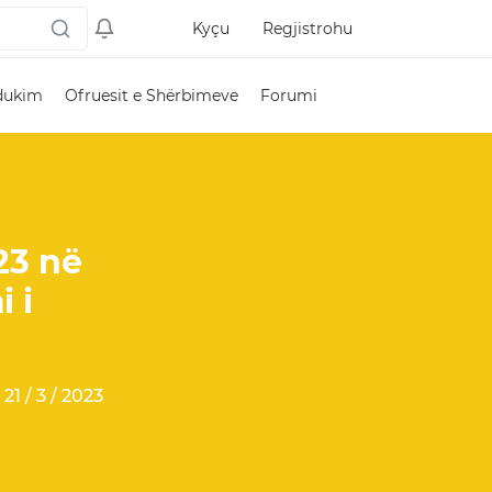
Kyçu
Regjistrohu
dukim
Ofruesit e Shërbimeve
Forumi
23 në
 i
21 / 3 / 2023