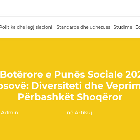
Politika dhe legjislacioni
Standarde dhe udhëzues
Studime
E
 Botërore e Punës Sociale 20
osovë: Diversiteti dhe Veprimi
Përbashkët Shoqëror
a
Admin
në
Artikuj