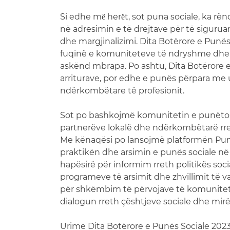
Si edhe mё herёt, sot puna sociale, ka rën
në adresimin e të drejtave për të siguruar 
dhe margjinalizimi. Dita Botërore e Punë
fuqinë e komuniteteve të ndryshme dhe di
askënd mbrapa. Po ashtu, Dita Botërore e
arriturave, por edhe e punës përpara me
ndërkombëtare të profesionit.
Sot po bashkojmë komunitetin e punëtor
partnerëve lokalë dhe ndërkombëtarë rre
Me kënaqësi po lansojmë platformën Puna
praktikën dhe arsimin e punës sociale në 
hapësirë për informim rreth politikës socia
programeve të arsimit dhe zhvillimit të
për shkëmbim të përvojave të komunitetit
dialogun rreth çështjeve sociale dhe mir
Urime Dita Botërore e Punës Sociale 202