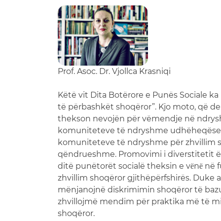
Prof. Asoc. Dr. Vjollca Krasniqi
Këtë vit Dita Botërore e Punës Sociale ka
të përbashkët shoqëror”. Kjo moto, që de
thekson nevojën për vëmendje në ndryshi
komuniteteve të ndryshme udhëheqëse. S
komuniteteve të ndryshme për zhvillim s
qëndrueshme. Promovimi i diverstitetit ë
ditë punëtorët socialë theksin e vёnё në
zhvillim shoqëror gjithëpërfshirës. Duke 
mënjanojnë diskrimimin shoqëror të bazuar n
zhvillojmë mendim për praktika më të m
shoqëror.