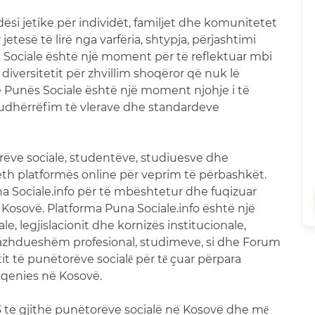
dësi jetike për individët, familjet dhe komunitetet
jetesë të lirë nga varfëria, shtypja, përjashtimi
s Sociale është një moment për të reflektuar mbi
versitetit për zhvillim shoqëror që nuk lë
 Punës Sociale është një moment njohje i të
 udhërrëfim të vlerave dhe standardeve
ëve socialë, studentëve, studiuesve dhe
th platformës online për veprim të përbashkët.
 Sociale.info për të mbështetur dhe fuqizuar
Kosovë. Platforma Puna Sociale.info është një
le, legjislacionit dhe kornizës institucionale,
 vazhdueshëm profesional, studimeve, si dhe Forum
 të punëtorëve socialё për tё çuar përpara
ëqenies në Kosovë.
3 të gjithë punëtorëve socialë në Kosovë dhe mё