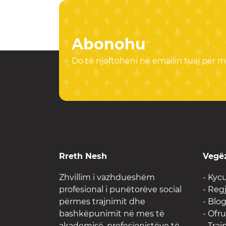
Abonohu
Do të njoftoheni në emailin tuaj për më
Rreth Nesh
Vegë
Zhvillim i vazhdueshëm
- Kyc
profesional i punëtorëve social
- Reg
përmes trajnimit dhe
- Blo
bashkëpunimit në mes të
- Ofr
akademisë, profesionistëve të
- Traj