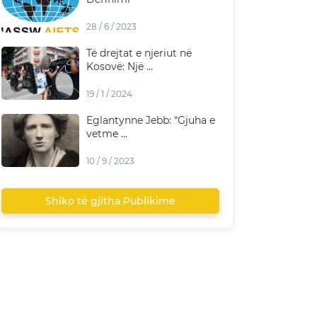
28 / 6 / 2023
Të drejtat e njeriut në
Kosovë: Një ...
19 / 1 / 2024
Eglantynne Jebb: “Gjuha e
vetme ...
10 / 9 / 2023
Shiko të gjitha Publikime