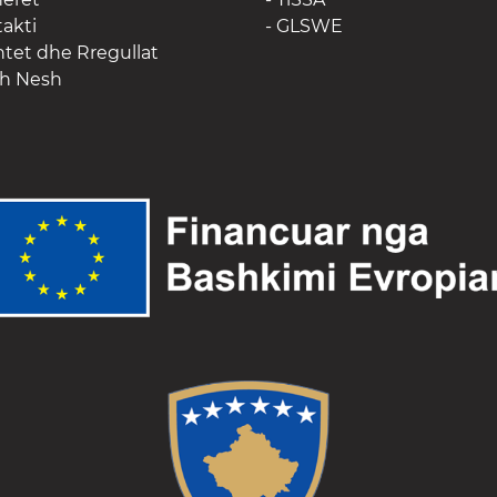
takti
- GLSWE
htet dhe Rregullat
th Nesh