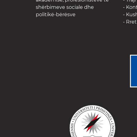
shërbimeve sociale dhe
- Kon
politikë-bërësve
- Kus
- Rre