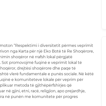
 moton “Respektimi i diversitetit përmes veprimit
rivon nga Karta për një Eko Botë të Re Shoqërore,
min shoqëror në rrafsh lokal përgjatë
ot promovojmë fuqinë e veprimit lokal të
hoqëror, drejtësi shoqërore dhe paqe të
shtë vlerë fundamentale e punës sociale. Në këtë
 fuqinë e komuniteteve lokale për veprim për
aplikuar metoda të gjithëpërfshirjes që
ë gjini, etni, racë, religjion, apo prejardhje,
ira në punën me komunitete për progres