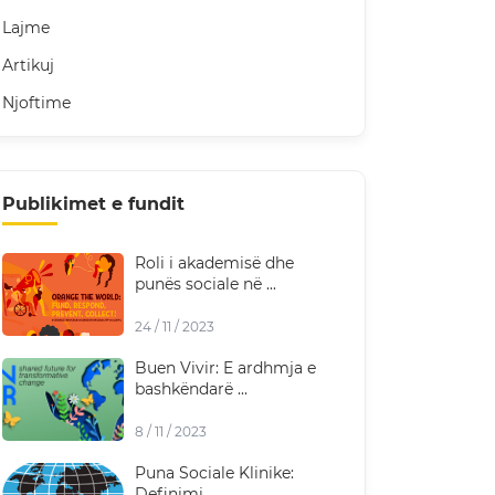
Lajme
Artikuj
Njoftime
Publikimet e fundit
Roli i akademisë dhe
punës sociale në ...
24 / 11 / 2023
Buen Vivir: E ardhmja e
bashkëndarë ...
8 / 11 / 2023
Puna Sociale Klinike:
Definimi