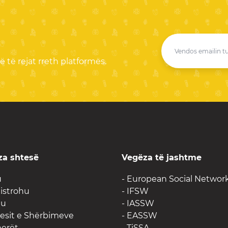
 të rejat rreth platformës.
za shtesë
Vegëza të jashtme
u
-
European Social Networ
jistrohu
- IFSW
g
u
- IASSW
uesit e Shërbimeve
- EASSW
nerët
- TiSSA