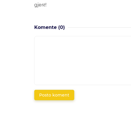
gjerё!
Komente
(0)
Posto koment