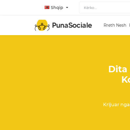
Shqip
Rreth Nesh
Dita
K
Krijuar ng